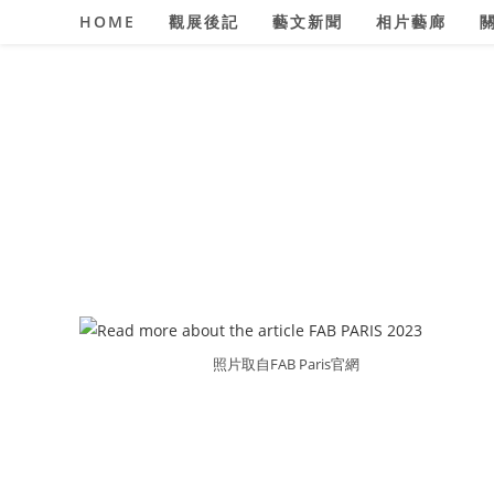
Skip
HOME
觀展後記
藝文新聞
相片藝廊
to
content
照片取自FAB Paris官網