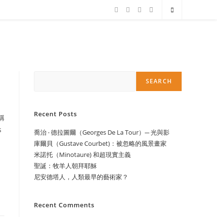
Search
SEARCH
Recent Posts
稱
s
喬治 ‧ 德拉圖爾（Georges De La Tour）─ 光與影
庫爾貝（Gustave Courbet)：被忽略的風景畫家
米諾托（Minotaure) 和超現實主義
聖誕：牧羊人朝拜耶穌
尼安德塔人，人類最早的藝術家？
Recent Comments