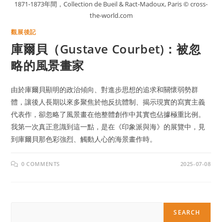
1871-1873年間，Collection de Bueil & Ract-Madoux, Paris © cross-
the-world.com
觀展後記
庫爾貝（Gustave Courbet)：被忽
略的風景畫家
由於庫爾貝顯明的政治傾向、對進步思想的追求和關懷弱勢群
體，讓後人長期以來多聚焦於他反抗體制、揭示現實的寫實主義
代表作，卻忽略了風景畫在他整體創作中其實也佔據極重比例。
我第一次真正意識到這一點，是在《印象派與海》的展覽中，見
到庫爾貝那色彩強烈、觸動人心的海景畫作時。
0 COMMENTS
2025-07-08
Search
SEARCH