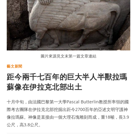
圖片來源見文末第一篇文章連結
藝文新聞
距今兩千七百年的巨大半人半獸拉瑪
蘇像在伊拉克北部出土
十月中旬，由法國巴黎第一大學Pascal Butterlin教授所率領的國
際考古團隊在伊拉克北部挖掘出距今2700百年的亞述文明守護神
像拉瑪蘇。神像是直接由一個大理石塊雕刻而成，重18噸，長3.9
公尺，高3.8公尺。