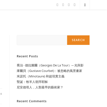
Search
SEARCH
Recent Posts
喬治 ‧ 德拉圖爾（Georges De La Tour）─ 光與影
庫爾貝（Gustave Courbet)：被忽略的風景畫家
米諾托（Minotaure) 和超現實主義
聖誕：牧羊人朝拜耶穌
尼安德塔人，人類最早的藝術家？
24
Recent Comments