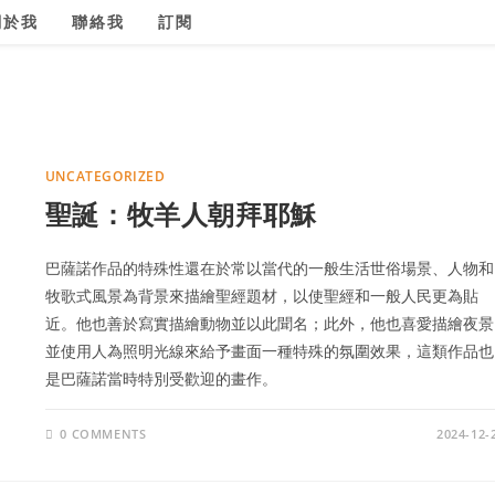
關於我
聯絡我
訂閱
UNCATEGORIZED
聖誕：牧羊人朝拜耶穌
巴薩諾作品的特殊性還在於常以當代的一般生活世俗場景、人物和
牧歌式風景為背景來描繪聖經題材，以使聖經和一般人民更為貼
近。他也善於寫實描繪動物並以此聞名；此外，他也喜愛描繪夜景
並使用人為照明光線來給予畫面一種特殊的氛圍效果，這類作品也
是巴薩諾當時特別受歡迎的畫作。
0 COMMENTS
2024-12-