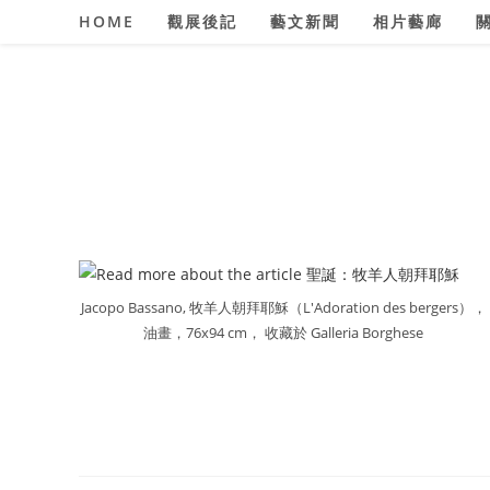
Skip
HOME
觀展後記
藝文新聞
相片藝廊
to
content
Jacopo Bassano, 牧羊人朝拜耶穌（L'Adoration des bergers），
油畫，76x94 cm， 收藏於 Galleria Borghese