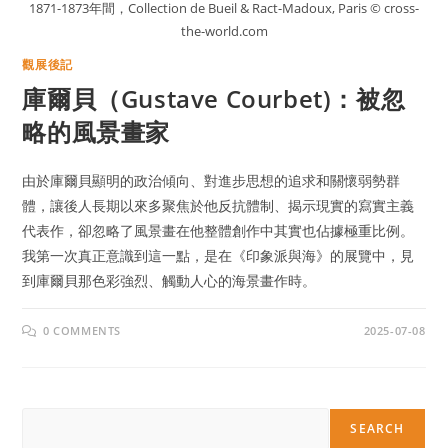
1871-1873年間，Collection de Bueil & Ract-Madoux, Paris © cross-
the-world.com
觀展後記
庫爾貝（Gustave Courbet)：被忽
略的風景畫家
由於庫爾貝顯明的政治傾向、對進步思想的追求和關懷弱勢群
體，讓後人長期以來多聚焦於他反抗體制、揭示現實的寫實主義
代表作，卻忽略了風景畫在他整體創作中其實也佔據極重比例。
我第一次真正意識到這一點，是在《印象派與海》的展覽中，見
到庫爾貝那色彩強烈、觸動人心的海景畫作時。
0 COMMENTS
2025-07-08
Search
SEARCH