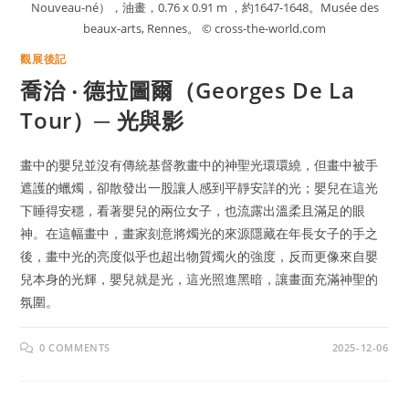
Nouveau-né），油畫，0.76 x 0.91 m ，約1647-1648。Musée des
beaux-arts, Rennes。 © cross-the-world.com
觀展後記
喬治 ‧ 德拉圖爾（Georges De La
Tour）─ 光與影
畫中的嬰兒並沒有傳統基督教畫中的神聖光環環繞，但畫中被手
遮護的蠟燭，卻散發出一股讓人感到平靜安詳的光；嬰兒在這光
下睡得安穩，看著嬰兒的兩位女子，也流露出溫柔且滿足的眼
神。在這幅畫中，畫家刻意將燭光的來源隱藏在年長女子的手之
後，畫中光的亮度似乎也超出物質燭火的強度，反而更像來自嬰
兒本身的光輝，嬰兒就是光，這光照進黑暗，讓畫面充滿神聖的
氛圍。
0 COMMENTS
2025-12-06