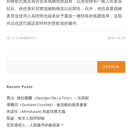
和牧歌式風景為背景來描繪聖經題材，以使聖經和一般人民更為
貼近。他也善於寫實描繪動物並以此聞名；此外，他也喜愛描繪
夜景並使用人為照明光線來給予畫面一種特殊的氛圍效果，這類
作品也是巴薩諾當時特別受歡迎的畫作。
0 COMMENTS
2024-12-24
Search
SEARCH
Recent Posts
喬治 ‧ 德拉圖爾（Georges De La Tour）─ 光與影
庫爾貝（Gustave Courbet)：被忽略的風景畫家
米諾托（Minotaure) 和超現實主義
聖誕：牧羊人朝拜耶穌
尼安德塔人，人類最早的藝術家？