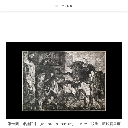
Skip
MENU
to
content
畢卡索，米諾鬥牛（Minotauromachie），1935，版畫。藏於龐畢度