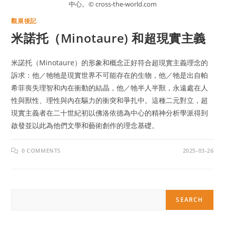
中心。© cross-the-world.com
觀展後記
米諾托（Minotaure) 和超現實主義
米諾托（Minotaure）的形象和概念正好符合超現實主義理念的
訴求：他／牠牠是現實世界不可能存在的生物，他／牠是出自帕
希菲喪失理智和內在衝動的結晶，他／牠半人半獸，永遠處在人
性與獸性、理性與內在驅力的衝突和爭扎中。這種二元對立，超
現實主義者在二十世紀初以佛洛依德為中心的精神分析學派得到
啟發並以此為他們文學和藝術創作的理念基礎。
0 COMMENTS
2025-03-26
Search
SEARCH