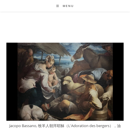
Skip
MENU
to
content
Jacopo Bassano, 牧羊人朝拜耶穌（L'Adoration des bergers），油