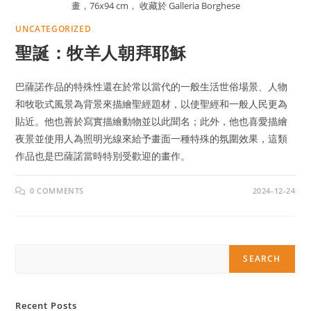
畫，76x94 cm， 收藏於 Galleria Borghese
UNCATEGORIZED
聖誕：牧羊人朝拜耶穌
巴薩諾作品的特殊性還在於常以當代的一般生活世俗場景、人物
和牧歌式風景為背景來描繪聖經題材，以使聖經和一般人民更為
貼近。他也善於寫實描繪動物並以此聞名；此外，他也喜愛描繪
夜景並使用人為照明光線來給予畫面一種特殊的氛圍效果，這類
作品也是巴薩諾當時特別受歡迎的畫作。
0 COMMENTS
2024-12-24
Search
SEARCH
Recent Posts